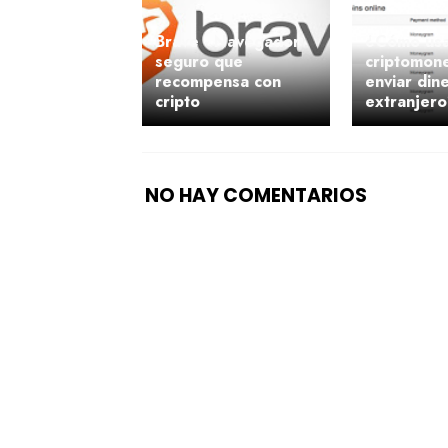
Brave - Navegador
¿Cómo us
seguro que
criptomon
recompensa con
enviar dine
cripto
extranjer
NO HAY COMENTARIOS