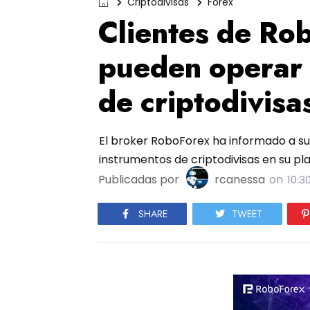
Criptodivisas
Forex
Clientes de Ro
pueden operar 
de criptodivisa
El broker RoboForex ha informado a su
instrumentos de criptodivisas en su p
Publicadas por
rcanessa
on
10:3
SHARE
TWEET