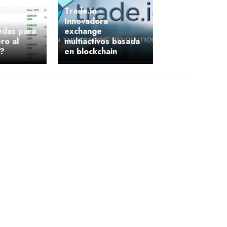
Trade.io -
ar
Innovadora
edas para
exchange
ro al
multiactivos basada
o?
en blockchain