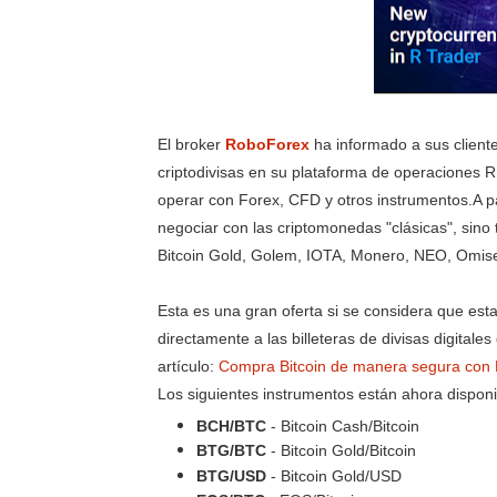
El broker
RoboForex
ha informado a sus clien
criptodivisas en su plataforma de operaciones R
operar con Forex, CFD y otros instrumentos.A pa
negociar con las criptomonedas "clásicas", si
Bitcoin Gold, Golem, IOTA, Monero, NEO, Omi
Esta es una gran oferta si se considera que est
directamente a las billeteras de divisas digitale
artículo:
Compra Bitcoin de manera segura con
Los siguientes instrumentos están ahora dispon
BCH/BTC
- Bitcoin Cash/Bitcoin
BTG/BTC
- Bitcoin Gold/Bitcoin
BTG/USD
- Bitcoin Gold/USD