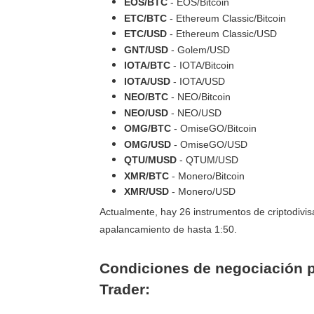
EOS/BTC
- EOS/Bitcoin
ETC/BTC
- Ethereum Classic/Bitcoin
ETC/USD
- Ethereum Classic/USD
GNT/USD
- Golem/USD
IOTA/BTC
- IOTA/Bitcoin
IOTA/USD
- IOTA/USD
NEO/BTC
- NEO/Bitcoin
NEO/USD
- NEO/USD
OMG/BTC
- OmiseGO/Bitcoin
OMG/USD
- OmiseGO/USD
QTU/MUSD
- QTUM/USD
XMR/BTC
- Monero/Bitcoin
XMR/USD
- Monero/USD
Actualmente, hay 26 instrumentos de criptodivis
apalancamiento de hasta 1:50.
Condiciones de negociación 
Trader: