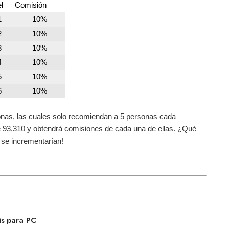
l
Comisión
1
10%
2
10%
3
10%
4
10%
5
10%
6
10%
onas, las cuales solo recomiendan a 5 personas cada
de 93,310 y obtendrá comisiones de cada una de ellas. ¿Qué
 se incrementarían!
is para PC