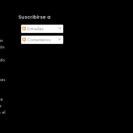
Suscribirse a
Entradas
Comentarios
ún
ón.
odo
ias.
ma
e
 el