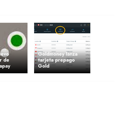
uevo
Goldmoney lanza
r de
tarjeta prepago
tapay
Gold