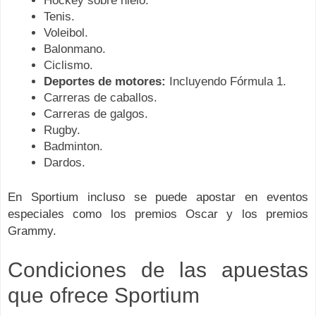
Hockey sobre hielo.
Tenis.
Voleibol.
Balonmano.
Ciclismo.
Deportes de motores:
Incluyendo Fórmula 1.
Carreras de caballos.
Carreras de galgos.
Rugby.
Badminton.
Dardos.
En Sportium incluso se puede apostar en eventos
especiales como los premios Oscar y los premios
Grammy.
Condiciones de las apuestas
que ofrece Sportium