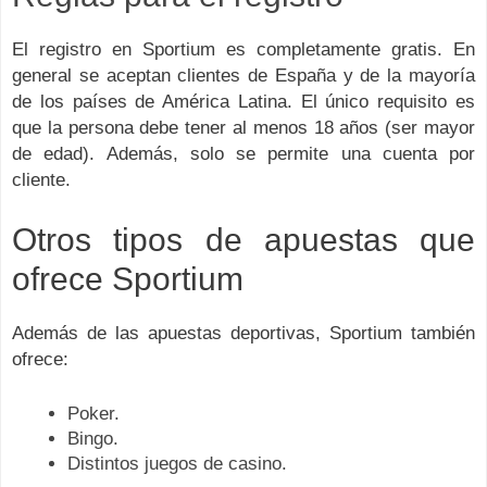
El registro en Sportium es completamente gratis. En
general se aceptan clientes de España y de la mayoría
de los países de América Latina. El único requisito es
que la persona debe tener al menos 18 años (ser mayor
de edad). Además, solo se permite una cuenta por
cliente.
Otros tipos de apuestas que
ofrece Sportium
Además de las apuestas deportivas, Sportium también
ofrece:
Poker.
Bingo.
Distintos juegos de casino.