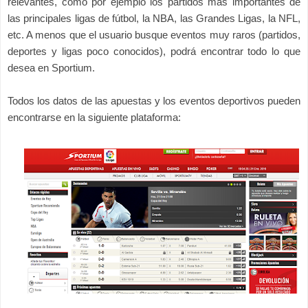
relevantes, como por ejemplo los partidos más importantes de
las principales ligas de fútbol, la NBA, las Grandes Ligas, la NFL,
etc. A menos que el usuario busque eventos muy raros (partidos,
deportes y ligas poco conocidos), podrá encontrar todo lo que
desea en Sportium.
Todos los datos de las apuestas y los eventos deportivos pueden
encontrarse en la siguiente plataforma: